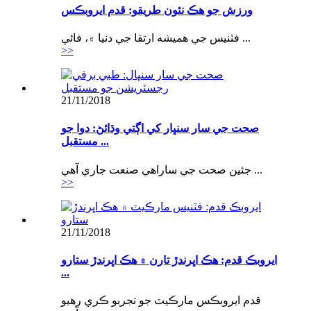
ورزش جو هڪ نئون طريقو: قدم ايروبڪس
فٽنيس جي هميشه ارتقا جي دنيا ۾، فائي ...
>>
21/11/2018
صحت جي سار سنڀار کي اڳتي وڌائڻ: دوا جو
مستقبل ...
جئين صحت جي ساراهي صنعت جاري آهي ...
>>
21/11/2018
ايروبڪ قدم: هڪ اڀرندڙ تارن ۾ هڪ اڀرندڙ ستارو
...
قدم ايروبڪس مارڪيٽ جو تجربو ڪري رهيو