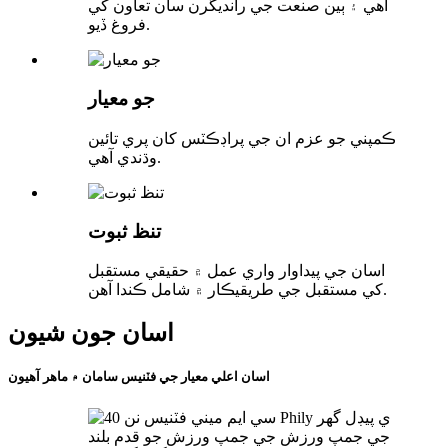
آهي ۽ ٻين صنعت جي رانديگرن سان تعاون کي
فروغ ڏيو.
جو معيار
ڪمپني جو عزم ان جي پراڊڪٽس کان پري تائين
وڌندي آهي.
تنظ ثبوت
اسان جي پيداوار واري عمل ۾ حقيقي مستقبل
کي مستقبل جي طريقيڪار ۾ شامل ڪندا آهن.
اسان جون شيون
اسان اعلي معيار جي فٽنيس سامان ۾ ماهر آهيون