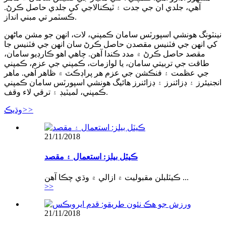
آهي، جلدي ان جي جدت ۽ ٽيڪنالاجي کي جلدي حاصل ڪرڻ.
ڪسٽمر تي مبني انداز.
نينٽونگ هونشي اسپورٽس سامان ڪمپني، لات، انهن جو مشن ماڻهن
کي انهن جي فٽنيس مقصدن حاصل ڪرڻ سان انهن جي فٽنيس جا
مقصد حاصل ڪرڻ ۾ مدد ڪندا آهن. چاهي اهو ڪارڊيو سامان،
طاقت جي تربيتي سامان، يا لوازمات، ڪمپني جي عزم، ڪمپني
جي عظمت ۽ فنڪشن جي عزم هر پراڊڪٽ ۾ ظاهر آهي. ماهر
انجنيئرز ۽ ڊزائنرز ۽ ڊزائنرز هائيگ هونشي اسپورٽس سامان ڪمپني
ڪمپني، لميٽيڊ ۽ ترقي لاء وقف.
>>
وڌيڪ
21/11/2018
ڪيٽل بيلز: استعمال ۽ مقصد
ڪيٽلبلن مقبوليت ۾ ازالي ۾ وڌي چڪا آهن ...
>>
21/11/2018